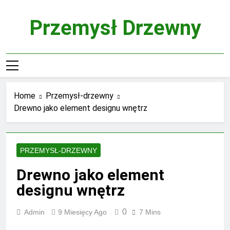
Skip
to
Przemysł Drzewny
content
Home
Przemysł-drzewny
Drewno jako element designu wnętrz
PRZEMYSŁ-DRZEWNY
Drewno jako element
designu wnętrz
0
Admin
9 Miesięcy Ago
7 Mins