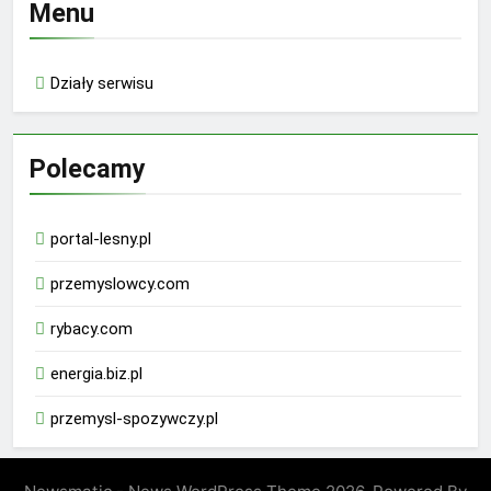
Menu
Działy serwisu
Polecamy
portal-lesny.pl
przemyslowcy.com
rybacy.com
energia.biz.pl
przemysl-spozywczy.pl