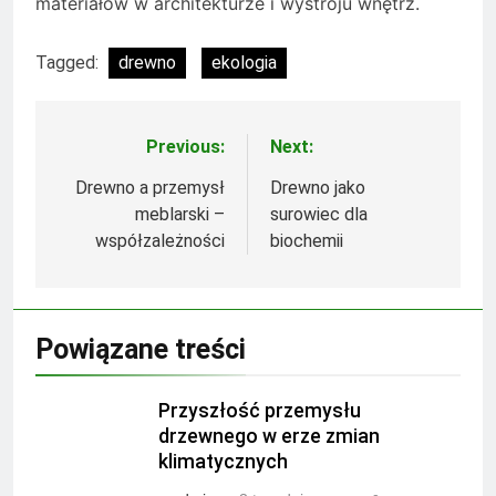
materiałów w architekturze i wystroju wnętrz.
Tagged:
drewno
ekologia
Previous:
Next:
Nawigacja
wpisu
Drewno a przemysł
Drewno jako
meblarski –
surowiec dla
współzależności
biochemii
Powiązane treści
Przyszłość przemysłu
drzewnego w erze zmian
klimatycznych