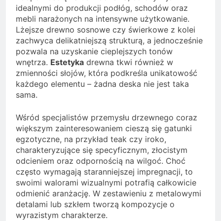
idealnymi do produkcji podłóg, schodów oraz
mebli narażonych na intensywne użytkowanie.
Lżejsze drewno sosnowe czy świerkowe z kolei
zachwyca delikatniejszą strukturą, a jednocześnie
pozwala na uzyskanie cieplejszych tonów
wnętrza.
Estetyka
drewna tkwi również w
zmienności słojów, która podkreśla unikatowość
każdego elementu – żadna deska nie jest taka
sama.
Wśród specjalistów przemysłu drzewnego coraz
większym zainteresowaniem cieszą się gatunki
egzotyczne, na przykład teak czy iroko,
charakteryzujące się specyficznym, złocistym
odcieniem oraz odpornością na wilgoć. Choć
często wymagają staranniejszej impregnacji, to
swoimi walorami wizualnymi potrafią całkowicie
odmienić aranżację. W zestawieniu z metalowymi
detalami lub szkłem tworzą kompozycje o
wyrazistym charakterze.