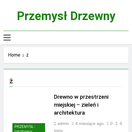
Skip
to
Przemysł Drzewny
content
Home
ż
ż
Drewno w przestrzeni
miejskiej – zieleń i
architektura
admin
4 miesiące ago
0
4
PRZEMYSŁ-
mins
DRZEWNY