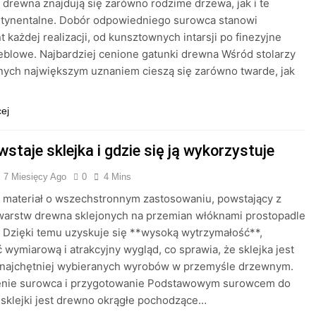
drewna znajdują się zarówno rodzime drzewa, jak i te
tynentalne. Dobór odpowiedniego surowca stanowi
 każdej realizacji, od kunsztownych intarsji po finezyjne
blowe. Najbardziej cenione gatunki drewna Wśród stolarzy
nych największym uznaniem cieszą się zarówno twarde, jak
cej
staje sklejka i gdzie się ją wykorzystuje
7 Miesięcy Ago
0
4 Mins
o materiał o wszechstronnym zastosowaniu, powstający z
warstw drewna sklejonych na przemian włóknami prostopadle
. Dzięki temu uzyskuje się **wysoką wytrzymałość**,
ć wymiarową i atrakcyjny wygląd, co sprawia, że sklejka jest
 najchętniej wybieranych wyrobów w przemyśle drzewnym.
nie surowca i przygotowanie Podstawowym surowcem do
 sklejki jest drewno okrągłe pochodzące…