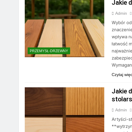
Jakie d
Admin
Wybór od
znaczenie
wpływa n
łatwość m
najważnie
PRZEMYSŁ-DRZEWNY
zabezpiec
Wymagania
Czytaj wię
Jakie 
stolar
Admin
Artyści-s
**wytrzym