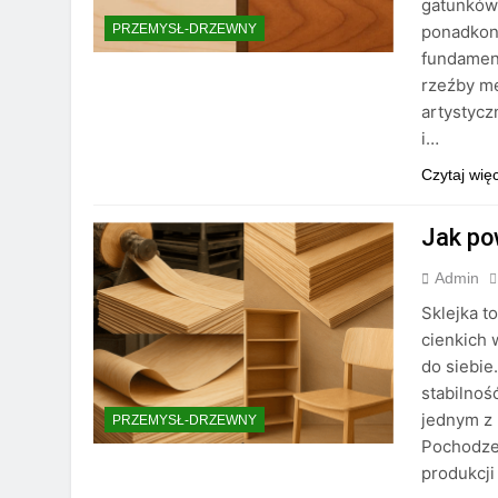
gatunków 
ponadkon
PRZEMYSŁ-DRZEWNY
fundament
rzeźby me
artystycz
i…
Czytaj wię
Jak pow
Admin
Sklejka t
cienkich 
do siebie
stabilnoś
jednym z
PRZEMYSŁ-DRZEWNY
Pochodze
produkcji