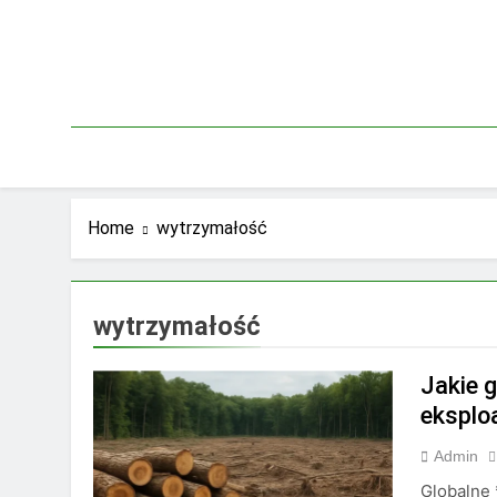
Skip
to
content
Home
wytrzymałość
wytrzymałość
Jakie 
eksplo
Admin
Globalne 