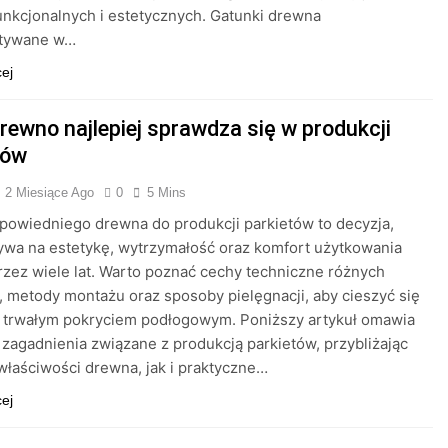
nkcjonalnych i estetycznych. Gatunki drewna
tywane w…
cej
rewno najlepiej sprawdza się w produkcji
tów
2 Miesiące Ago
0
5 Mins
owiedniego drewna do produkcji parkietów to decyzja,
ywa na estetykę, wytrzymałość oraz komfort użytkowania
rzez wiele lat. Warto poznać cechy techniczne różnych
 metody montażu oraz sposoby pielęgnacji, aby cieszyć się
i trwałym pokryciem podłogowym. Poniższy artykuł omawia
zagadnienia związane z produkcją parkietów, przybliżając
łaściwości drewna, jak i praktyczne…
cej