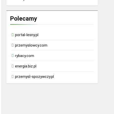
Polecamy
portal-lesny.pl
przemyslowcy.com
rybacy.com
energia.biz.pl
przemysl-spozywczy.pl