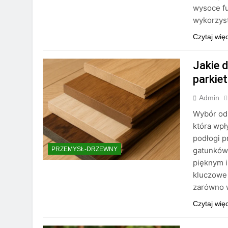
wysoce fu
wykorzys
Czytaj wię
Jakie d
parkie
Admin
Wybór odp
która wpł
podłogi p
gatunków,
PRZEMYSŁ-DRZEWNY
pięknym 
kluczowe 
zarówno w
Czytaj wię