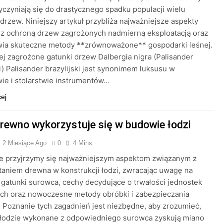
yczyniają się do drastycznego spadku populacji wielu
 drzew. Niniejszy artykuł przybliża najważniejsze aspekty
 z ochroną drzew zagrożonych nadmierną eksploatacją oraz
wia skuteczne metody **zrównoważone** gospodarki leśnej.
ej zagrożone gatunki drzew Dalbergia nigra (Palisander
ki) Palisander brazylijski jest synonimem luksusu w
ie i stolarstwie instrumentów…
cej
drewno wykorzystuje się w budowie łodzi
2 Miesiące Ago
0
4 Mins
le przyjrzymy się najważniejszym aspektom związanym z
aniem drewna w konstrukcji łodzi, zwracając uwagę na
gatunki surowca, cechy decydujące o trwałości jednostek
ych oraz nowoczesne metody obróbki i zabezpieczania
. Poznanie tych zagadnień jest niezbędne, aby zrozumieć,
 łodzie wykonane z odpowiedniego surowca zyskują miano