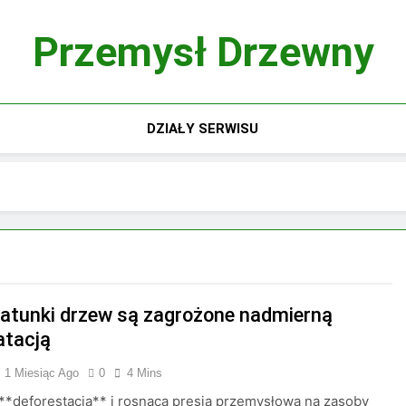
Przemysł Drzewny
DZIAŁY SERWISU
gatunki drzew są zagrożone nadmierną
atacją
1 Miesiąc Ago
0
4 Mins
**deforestacja** i rosnąca presja przemysłowa na zasoby