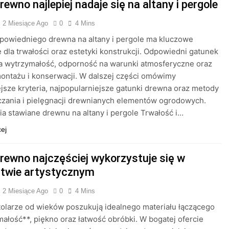
rewno najlepiej nadaje się na altany i pergole
2 Miesiące Ago
0
4 Mins
powiedniego drewna na altany i pergole ma kluczowe
 dla trwałości oraz estetyki konstrukcji. Odpowiedni gatunek
a wytrzymałość, odporność na warunki atmosferyczne oraz
ontażu i konserwacji. W dalszej części omówimy
jsze kryteria, najpopularniejsze gatunki drewna oraz metody
zania i pielęgnacji drewnianych elementów ogrodowych.
 stawiane drewnu na altany i pergole Trwałość i…
cej
drewno najczęściej wykorzystuje się w
stwie artystycznym
2 Miesiące Ago
0
4 Mins
tolarze od wieków poszukują idealnego materiału łączącego
ałość**, piękno oraz łatwość obróbki. W bogatej ofercie