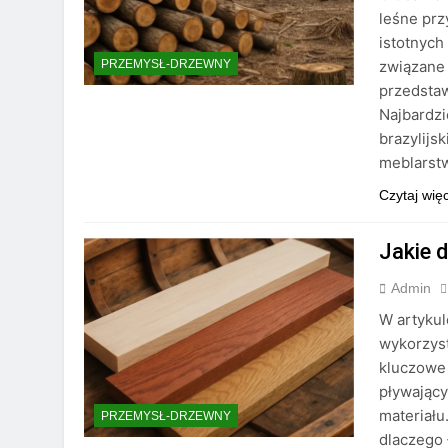
leśne prz
istotnych
związane
PRZEMYSŁ-DRZEWNY
przedsta
Najbardzi
brazylijs
meblarstw
Czytaj wię
Jakie 
Admin
W artyku
wykorzyst
kluczowe 
pływając
materiału
PRZEMYSŁ-DRZEWNY
dlaczego