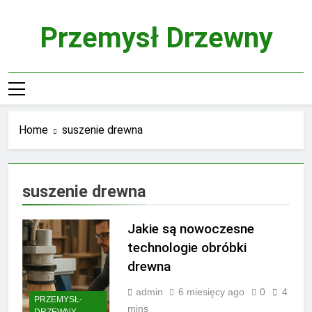
Skip
to
Przemysł Drzewny
content
Home
suszenie drewna
suszenie drewna
Jakie są nowoczesne
technologie obróbki
drewna
admin
6 miesięcy ago
0
4
PRZEMYSŁ-
mins
DRZEWNY