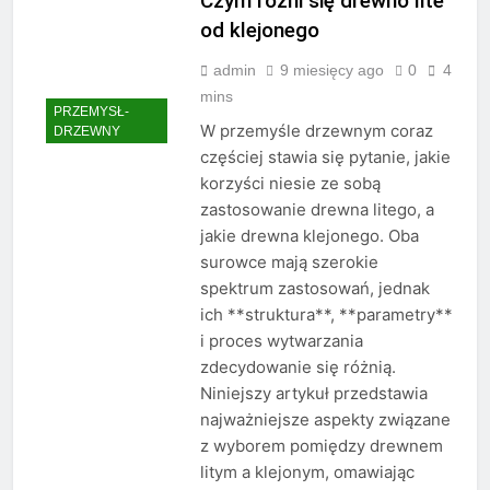
Czym różni się drewno lite
od klejonego
admin
9 miesięcy ago
0
4
mins
PRZEMYSŁ-
W przemyśle drzewnym coraz
DRZEWNY
częściej stawia się pytanie, jakie
korzyści niesie ze sobą
zastosowanie drewna litego, a
jakie drewna klejonego. Oba
surowce mają szerokie
spektrum zastosowań, jednak
ich **struktura**, **parametry**
i proces wytwarzania
zdecydowanie się różnią.
Niniejszy artykuł przedstawia
najważniejsze aspekty związane
z wyborem pomiędzy drewnem
litym a klejonym, omawiając