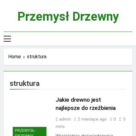
Skip
to
Przemysł Drzewny
content
Home
struktura
struktura
Jakie drewno jest
najlepsze do rzeźbienia
admin
2 miesiące ago
0
5
mins
PRZEMYSŁ-
Wieloletnie doświadczenia
DRZEWNY