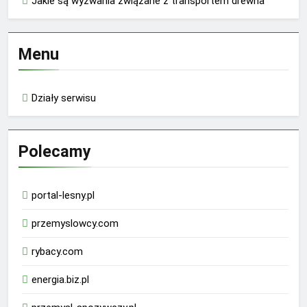
Jakie są wyzwania związane z transportem drewna
Menu
Działy serwisu
Polecamy
portal-lesny.pl
przemyslowcy.com
rybacy.com
energia.biz.pl