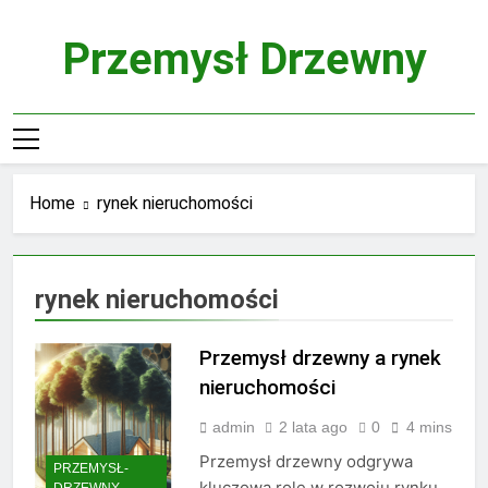
Skip
to
Przemysł Drzewny
content
Home
rynek nieruchomości
rynek nieruchomości
Przemysł drzewny a rynek
nieruchomości
admin
2 lata ago
0
4 mins
Przemysł drzewny odgrywa
PRZEMYSŁ-
kluczową rolę w rozwoju rynku
DRZEWNY