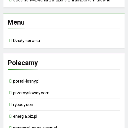
Menu
Działy serwisu
Polecamy
portal-lesny.pl
przemyslowcy.com
rybacy.com
energia.biz.pl
przemysl-spozywczy.pl