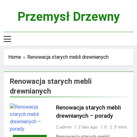
Skip
to
Przemysł Drzewny
content
Home
Renowacja starych mebli drewnianych
Renowacja starych mebli
drewnianych
Renowacja starych mebli
drewnianych – porady
admin
2 lata ago
0
3 mins
Renowacja starych mebli