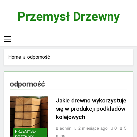
Skip
to
Przemysł Drzewny
content
Home
odporność
odporność
Jakie drewno wykorzystuje
się w produkcji podkładów
kolejowych
admin
2 miesiące ago
0
5
PRZEMYSŁ-
mins
DRZEWNY