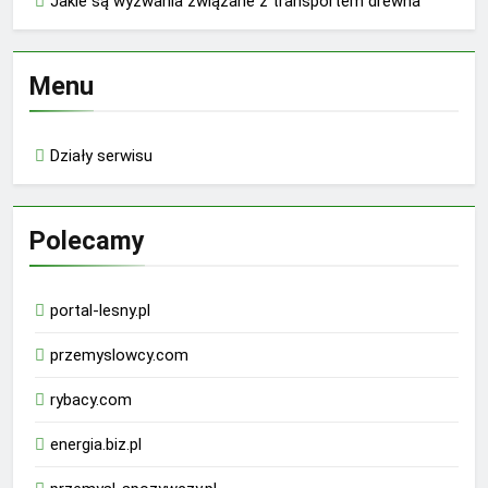
Jakie są wyzwania związane z transportem drewna
Menu
Działy serwisu
Polecamy
portal-lesny.pl
przemyslowcy.com
rybacy.com
energia.biz.pl