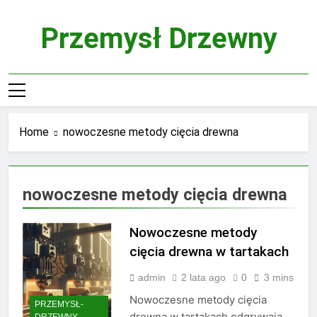
Skip
to
Przemysł Drzewny
content
Home
nowoczesne metody cięcia drewna
nowoczesne metody cięcia drewna
Nowoczesne metody
cięcia drewna w tartakach
admin
2 lata ago
0
3 mins
Nowoczesne metody cięcia
PRZEMYSŁ-
drewna w tartakach odgrywają
DRZEWNY