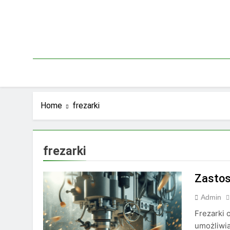
Skip
to
content
Home
frezarki
frezarki
Zastos
Admin
Frezarki
umożliwia