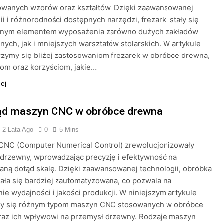
owanych wzorów oraz kształtów. Dzięki zaawansowanej
ii i różnorodności dostępnych narzędzi, frezarki stały się
nym elementem wyposażenia zarówno dużych zakładów
nych, jak i mniejszych warsztatów stolarskich. W artykule
rzymy się bliżej zastosowaniom frezarek w obróbce drewna,
jom oraz korzyściom, jakie…
cej
ąd maszyn CNC w obróbce drewna
2 Lata Ago
0
5 Mins
CNC (Computer Numerical Control) zrewolucjonizowały
drzewny, wprowadzając precyzję i efektywność na
aną dotąd skalę. Dzięki zaawansowanej technologii, obróbka
ała się bardziej zautomatyzowana, co pozwala na
ie wydajności i jakości produkcji. W niniejszym artykule
my się różnym typom maszyn CNC stosowanych w obróbce
raz ich wpływowi na przemysł drzewny. Rodzaje maszyn