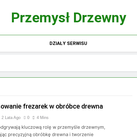
Przemysł Drzewny
DZIAŁY SERWISU
owanie frezarek w obróbce drewna
2 Lata Ago
0
4 Mins
 odgrywają kluczową rolę w przemyśle drzewnym,
jąc precyzyjną obróbkę drewna i tworzenie