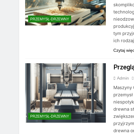
skomplik
technolog
nieodzow
PRZEMYSŁ-DRZEWNY
produkcyj
tym przyj
ich rodza
Czytaj wię
Przegl
Admin
Maszyny 
przemysł 
niespotyk
drewna st
zwiększen
PRZEMYSŁ-DRZEWNY
przyjrzy
drewna o