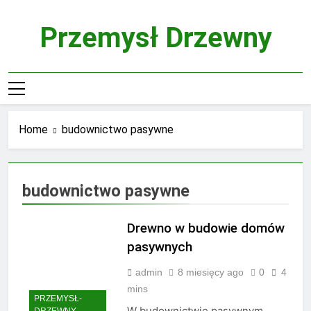
Skip
to
Przemysł Drzewny
content
Home
budownictwo pasywne
budownictwo pasywne
Drewno w budowie domów
pasywnych
admin
8 miesięcy ago
0
4
mins
PRZEMYSŁ-
W budownictwie pasywnym
DRZEWNY