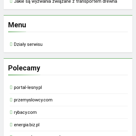
Jakie są wyzwania związane z transportem drewna
Menu
Działy serwisu
Polecamy
portal-lesny.pl
przemyslowcy.com
rybacy.com
energia.biz.pl