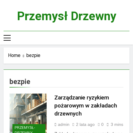
Skip
to
Przemysł Drzewny
content
Home
bezpie
bezpie
Zarządzanie ryzykiem
pożarowym w zakładach
drzewnych
admin
2 lata ago
0
3 mins
PRZEMYSŁ-
DRZEWNY