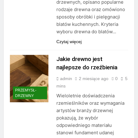
drzewnych, opisano popularne
rodzaje drewna oraz omówiono
sposoby obróbki i pielęgnacji
blatów kuchennych. Kryteria
wyboru drewna do blatów…
Czytaj więcej
Jakie drewno jest
najlepsze do rzeźbienia
admin
2 miesiące ago
0
5
mins
PRZEMYSŁ-
Wieloletnie doświadczenia
DRZEWNY
rzemieślników oraz wymagania
artystów branży drzewnej
pokazują, że wybór
odpowiedniego materiału
stanowi fundament udanej