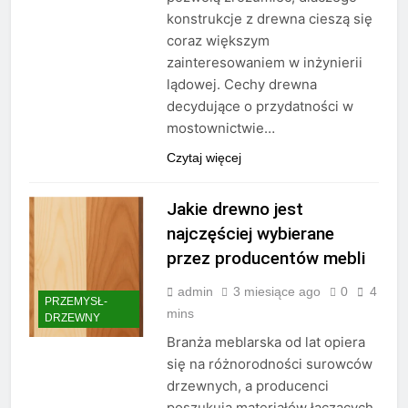
konstrukcje z drewna cieszą się
coraz większym
zainteresowaniem w inżynierii
lądowej. Cechy drewna
decydujące o przydatności w
mostownictwie…
Czytaj więcej
Jakie drewno jest
najczęściej wybierane
przez producentów mebli
admin
3 miesiące ago
0
4
PRZEMYSŁ-
mins
DRZEWNY
Branża meblarska od lat opiera
się na różnorodności surowców
drzewnych, a producenci
poszukują materiałów łączących