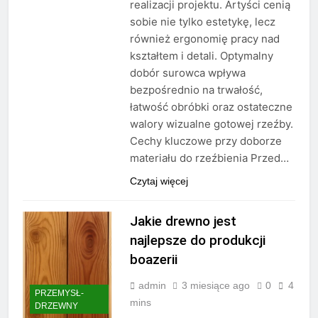
realizacji projektu. Artyści cenią
sobie nie tylko estetykę, lecz
również ergonomię pracy nad
kształtem i detali. Optymalny
dobór surowca wpływa
bezpośrednio na trwałość,
łatwość obróbki oraz ostateczne
walory wizualne gotowej rzeźby.
Cechy kluczowe przy doborze
materiału do rzeźbienia Przed…
Czytaj więcej
Jakie drewno jest
najlepsze do produkcji
boazerii
admin
3 miesiące ago
0
4
PRZEMYSŁ-
mins
DRZEWNY