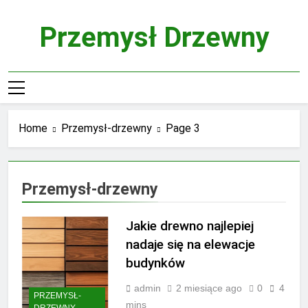
Skip
to
Przemysł Drzewny
content
Home
Przemysł-drzewny
Page 3
Przemysł-drzewny
Jakie drewno najlepiej
nadaje się na elewacje
budynków
admin
2 miesiące ago
0
4
PRZEMYSŁ-
mins
DRZEWNY