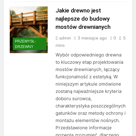
Jakie drewno jest
najlepsze do budowy
mostów drewnianych
admin
3 miesiące ago
0
5
PRZEMYSŁ-
mins
DRZEWNY
Wybór odpowiedniego drewna
to kluczowy etap projektowania
mostów drewnianych, łączący
funkcjonalność z estetyką. W
niniejszym artykule omówione
zostaną najważniejsze kryteria
doboru surowca,
charakterystyka poszczególnych
gatunków oraz metody ochrony i
montażu elementów nośnych.
Przedstawione informacje
pozwolą zrozumieć, dlaczego